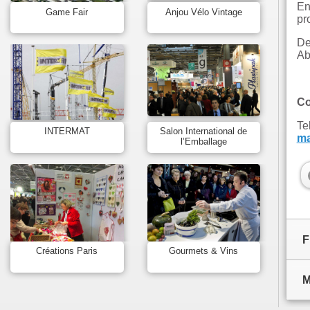
En
Game Fair
Anjou Vélo Vintage
pr
De
Ab
Co
Te
INTERMAT
Salon International de
ma
l’Emballage
F
Créations Paris
Gourmets & Vins
M