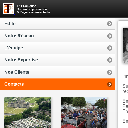
T2 Production
Bureau de production
& Régie évènementielle
Edito
Notre Réseau
L'équipe
Notre Expertise
Nos Clients
l’
Contacts
Su
re
En
Pé
Th
En