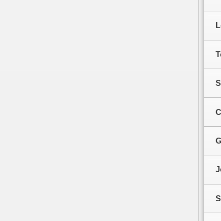
L
T
S
C
G
J
S