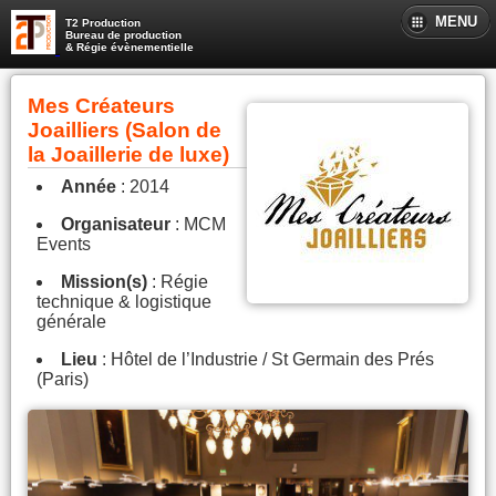
MENU
T2 Production
Bureau de production
& Régie évènementielle
Mes Créateurs
Joailliers (Salon de
la Joaillerie de luxe)
Année
: 2014
Organisateur
: MCM
Events
Mission(s)
: Régie
technique & logistique
générale
Lieu
: Hôtel de l’Industrie / St Germain des Prés
(Paris)