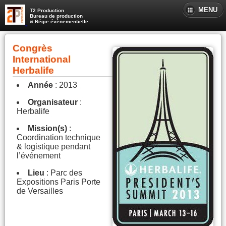
MENU
T2 Production
Bureau de production
& Régie évènementielle
Congrès
International
Herbalife
Année
: 2013
Organisateur
:
Herbalife
Mission(s)
:
Coordination technique
& logistique pendant
l’événement
Lieu
: Parc des
Expositions Paris Porte
de Versailles