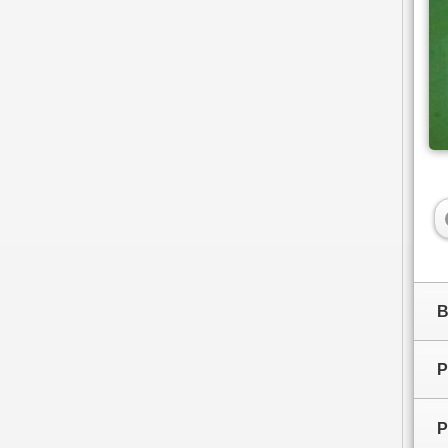
B
P
P