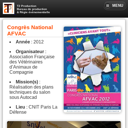
MENU
T2 Production
Bureau de production
& Régie évènementielle
Congrès National
AFVAC
Année
: 2012
Organisateur
:
Association Française
des Vétérinaires
d’Animaux de
Compagnie
Mission(s)
:
Réalisation des plans
techniques du salon
sous Autocad
Lieu
: CNIT Paris La
Défense